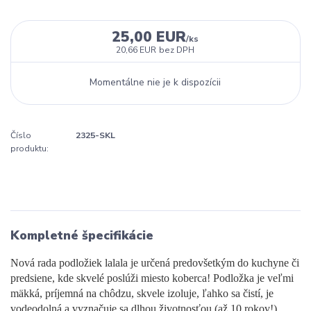
25,00 EUR
/
ks
20,66 EUR
bez DPH
Momentálne nie je k dispozícii
Číslo
2325-SKL
produktu:
Kompletné špecifikácie
Nová rada podložiek lalala je určená predovšetkým do kuchyne či
predsiene, kde skvelé poslúži miesto koberca! Podložka je veľmi
mäkká, príjemná na chôdzu, skvele izoluje, ľahko sa čistí, je
vodeodolná a vyznačuje sa dlhou životnosťou (až 10 rokov!).