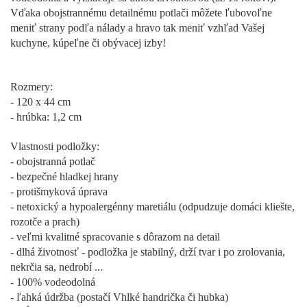
Vďaka obojstrannému detailnému potlači môžete ľubovoľne
meniť strany podľa nálady a hravo tak meniť vzhľad Vašej
kuchyne, kúpeľne či obývacej izby!
Rozmery:
- 120 x 44 cm
- hrúbka: 1,2 cm
Vlastnosti podložky:
- obojstranná potlač
- bezpečné hladkej hrany
- protišmyková úprava
- netoxický a hypoalergénny maretiálu (odpudzuje domáci kliešte,
rozotče a prach)
- veľmi kvalitné spracovanie s dôrazom na detail
- dlhá životnosť - podložka je stabilný, drží tvar i po zrolovania,
nekrčia sa, nedrobí ...
- 100% vodeodolná
- ľahká údržba (postačí Vhlké handrička či hubka)