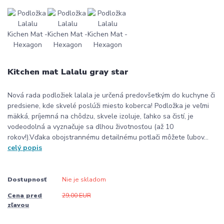
Kitchen mat Lalalu gray star
Nová rada podložiek lalala je určená predovšetkým do kuchyne či
predsiene, kde skvelé poslúži miesto koberca! Podložka je veľmi
mäkká, príjemná na chôdzu, skvele izoluje, ľahko sa čistí, je
vodeodolná a vyznačuje sa dlhou životnosťou (až 10
rokov!).Vďaka obojstrannému detailnému potlači môžete ľubov...
celý popis
Dostupnosť
Nie je skladom
Cena pred
29,00 EUR
zľavou