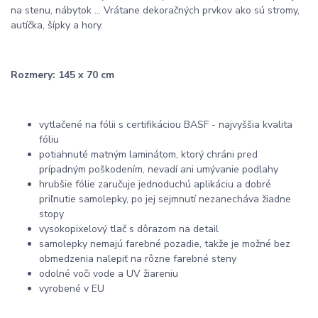
na stenu, nábytok ... Vrátane dekoračných prvkov ako sú stromy,
autíčka, šípky a hory.
Rozmery: 145 x 70 cm
vytlačené na fólii s certifikáciou BASF - najvyššia kvalita
fóliu
potiahnuté matným laminátom, ktorý chráni pred
prípadným poškodením, nevadí ani umývanie podlahy
hrubšie fólie zaručuje jednoduchú aplikáciu a dobré
priľnutie samolepky, po jej sejmnutí nezanecháva žiadne
stopy
vysokopixelový tlač s dôrazom na detail
samolepky nemajú farebné pozadie, takže je možné bez
obmedzenia nalepiť na rôzne farebné steny
odolné voči vode a UV žiareniu
vyrobené v EU