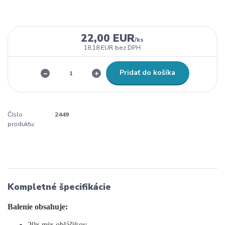
22,00 EUR
/
ks
18,18 EUR
bez DPH
Pridať do košíka
Číslo
2449
produktu:
Kompletné špecifikácie
Balenie obsahuje:
20x mix obláčikov