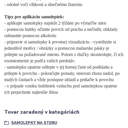
- odolné voči vlhkosti a slnečnému žiareniu
Tipy pre aplikáciu samolepiek:
- aplikujte samolepky najskôr 2 týždne po výmaľbe stien
- pomocou hubky očistite povrch od prachu a nečistôt, obklady
odmastite pomocou alkoholu
- pripravte si samolepky k prvotnej vizualizáciu - vystrihnite si
jednotlivé motívy / obrázky a pomocou maliarske pásky je
prilepte na požadované miesto. Potom z diaľky skontrolujte, či ich
rozmiestnenie je podľa vašich predstáv.
- samolepku opatrne odlepte v jej hornej časti od podkladu a
prilepte k povrchu - pokračujte pomaly, smerom zhora nadol, po
malých častiach a vždy postupne uhladí a pritlačte k povrchu
- v prípade vzniku bubliniek vzduchu pod samolepkou opatrne
ich prepichnite najtenšie ihlou
Tovar zaradený v kategóriách
SAMOLEPKY NA STENU