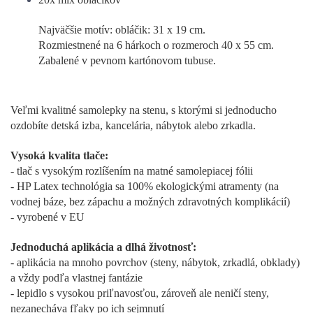
Najväčšie motív: obláčik: 31 x 19 cm.
Rozmiestnené na 6 hárkoch o rozmeroch 40 x 55 cm.
Zabalené v pevnom kartónovom tubuse.
Veľmi kvalitné samolepky na stenu, s ktorými si jednoducho
ozdobíte detská izba, kancelária, nábytok alebo zrkadla.
Vysoká kvalita tlače:
- tlač s vysokým rozlíšením na matné samolepiacej fólii
- HP Latex technológia sa 100% ekologickými atramenty (na
vodnej báze, bez zápachu a možných zdravotných komplikácií)
- vyrobené v EU
Jednoduchá aplikácia a dlhá životnosť:
- aplikácia na mnoho povrchov (steny, nábytok, zrkadlá, obklady)
a vždy podľa vlastnej fantázie
- lepidlo s vysokou priľnavosťou, zároveň ale neničí steny,
nezanecháva fľaky po ich sejmnutí