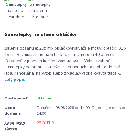
Samolepky na stenu obláčiky
Balenie obsahuje: 20x mix obláčikovNajväčšie motív: obláčik: 31 x
19 cm.Rozmiestnené na 6 hárkoch o rozmeroch 40 x 55 cm.
Zabalené v pevnom kartónovom tubuse. Veľmi kvalitné
samolepky na stenu, s ktorými si jednoducho ozdobíte detská
izba, kancelária, nábytok alebo zrkadla.Vysoká kvalita tlače:-...
celý popis
Dostupnosť
Skladom
Doba
Doručenie 08.08.2026 do 14:00. Objednajte dnes do
dodania
14:00
Cena pred
25,00 EUR
zľavou