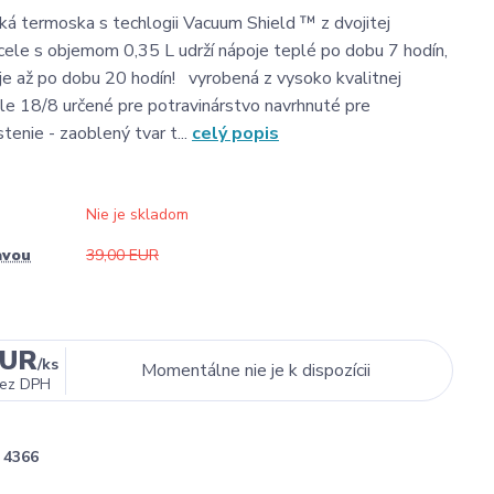
á termoska s techlogii Vacuum Shield ™ z dvojitej
ocele s objemom 0,35 L udrží nápoje teplé po dobu 7 hodín,
e až po dobu 20 hodín! vyrobená z vysoko kvalitnej
le 18/8 určené pre potravinárstvo navrhnuté pre
tenie - zaoblený tvar t...
celý popis
Nie je skladom
avou
39,00 EUR
EUR
/
ks
Momentálne nie je k dispozícii
ez DPH
4366