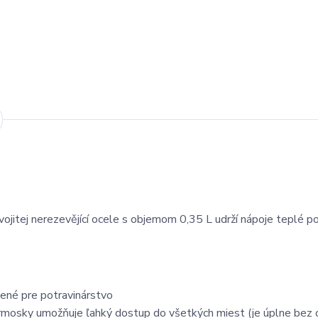
jitej nerezevějící ocele s objemom 0,35 L udrží nápoje teplé p
čené pre potravinárstvo
ermosky umožňuje ľahký dostup do všetkých miest (je úplne bez 