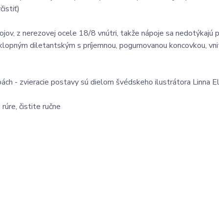
istiť)
jov, z nerezovej ocele 18/8 vnútri, takže nápoje sa nedotýkajú 
 sklopným diletantským s príjemnou, pogumovanou koncovkou, vni
ách - zvieracie postavy sú dielom švédskeho ilustrátora Linna El
rúre, čistite ručne