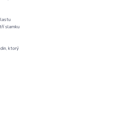
plastu
tří slamku
din, ktorý