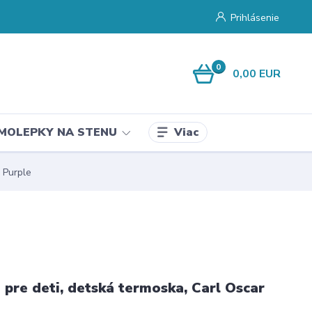
Prihlásenie
0
0,00 EUR
Viac
MOLEPKY NA STENU
 Purple
pre deti, detská termoska, Carl Oscar