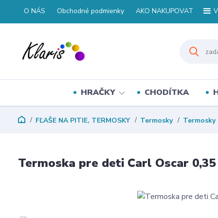
O NÁS
Obchodné podmienky
AKO NAKUPOVAT
V
HRAČKY
CHODÍTKA
FĽAŠE NA PITIE, TERMOSKY
Termosky
Termosky 
Termoska pre deti Carl Oscar 0,35