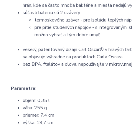
hrán, kde sa často množia baktérie a miesta nedajú vyč
súčasti balenia sú 2 uzávery
termoskového uzáver - pre izoláciu teplých nápo
pre pitie studených nápojov - s integrovaným,
možno vybrať a tým dobre umyť
veselý, patentovaný dizajn Carl Oscar® v hravých farb
sa objavuje výhradne na produktoch Carla Oscara
bez BPA, ftalátov a olova, nepoužívajte v mikrovlnnej 
Parametre
:
objem: 0,35 l
váha: 255 g
priemer: 7,4 cm
výška: 19,7 cm