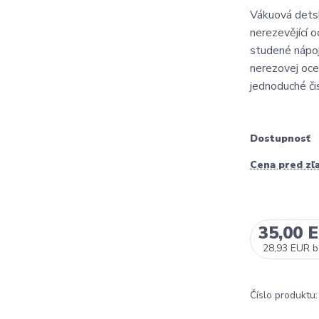
Vákuová detsk
nerezevějící 
studené nápoj
nerezovej oce
jednoduché čis
Dostupnosť
Cena pred zľ
35,00 
28,93 EUR
b
Číslo produktu: