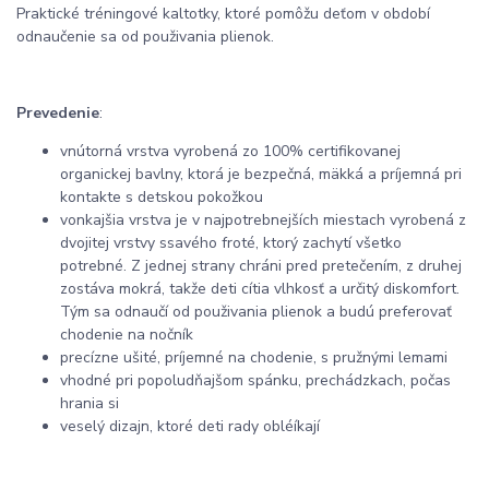
Praktické tréningové kaltotky, ktoré pomôžu deťom v období
odnaučenie sa od použivania plienok.
Prevedenie
:
vnútorná vrstva vyrobená zo 100% certifikovanej
organickej bavlny, ktorá je bezpečná, mäkká a príjemná pri
kontakte s detskou pokožkou
vonkajšia vrstva je v najpotrebnejších miestach vyrobená z
dvojitej vrstvy ssavého froté, ktorý zachytí všetko
potrebné. Z jednej strany chráni pred pretečením, z druhej
zostáva mokrá, takže deti cítia vlhkosť a určitý diskomfort.
Tým sa odnaučí od použivania plienok a budú preferovať
chodenie na nočník
precízne ušité, príjemné na chodenie, s pružnými lemami
vhodné pri popoludňajšom spánku, prechádzkach, počas
hrania si
veselý dizajn, ktoré deti rady obléíkají