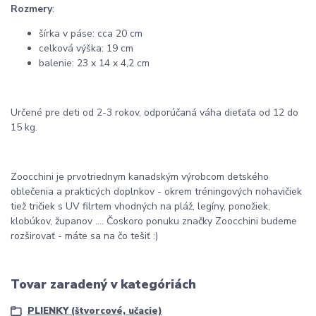
Rozmery
:
šírka v páse: cca 20 cm
celková výška: 19 cm
balenie: 23 x 14 x 4,2 cm
Určené pre deti od 2-3 rokov, odporúčaná váha dieťaťa od 12 do
15 kg.
Zoocchini je prvotriednym kanadským výrobcom detského
oblečenia a prakticých doplnkov - okrem tréningových nohavičiek
tiež tričiek s UV filrtem vhodných na pláž, legíny, ponožiek,
klobúkov, županov .... Čoskoro ponuku značky Zoocchini budeme
rozširovať - ​​máte sa na čo tešiť :)
Tovar zaradený v kategóriách
PLIENKY (štvorcové, učacie)