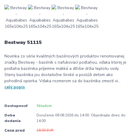
Bestway 51115
Novinka zo série kvalitných bazénových produktov renomovanej
značky Bestway - bazénik s nafukovací podlahou, vďaka ktorej je
podlaha bazénika príjemne mäkká a dlhšie držia teplotu vody.
Steny bazénika jsu dostatočne široké a poslúži deťom ako
pohodlná opierka. Vďaka rozmerom sa do bazénika zmestí vi...
celý popis
Dostupnosť
Skladom
Doba
Doručenie 09.08.2026 do 14:00. Objednajte dnes do
dodania
14:00
Cena pred
18,00 EUR