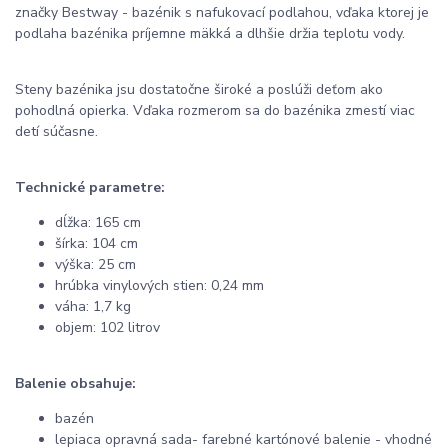
značky Bestway - bazénik s nafukovací podlahou, vďaka ktorej je
podlaha bazénika príjemne mäkká a dlhšie držia teplotu vody.
Steny bazénika jsu dostatočne široké a poslúži deťom ako
pohodlná opierka. Vďaka rozmerom sa do bazénika zmestí viac
detí súčasne.
Technické parametre:
dĺžka: 165 cm
šírka: 104 cm
výška: 25 cm
hrúbka vinylových stien: 0,24 mm
váha: 1,7 kg
objem: 102 litrov
Balenie obsahuje:
bazén
lepiaca opravná sada- farebné kartónové balenie - vhodné