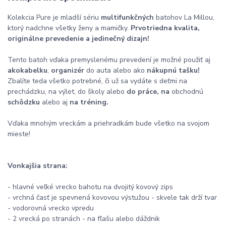
Kolekcia Pure je mladší sériu
multifunkčných
batohov La Millou,
ktorý nadchne všetky ženy a mamičky.
Prvotriedna kvalita,
originálne prevedenie a jedinečný dizajn!
Tento batoh vďaka premyslenému prevedení je možné použiť aj
ako
kabelku
,
organizér
do auta alebo ako
nákupnú tašku!
Zbalíte teda všetko potrebné, či už sa vydáte s deťmi na
prechádzku, na výlet, do školy alebo
do práce, na
obchodnú
schôdzku
alebo aj
na tréning.
Vďaka mnohým vreckám a priehradkám bude všetko na svojom
mieste!
Vonkajšia strana:
- hlavné veľké vrecko bahotu na dvojitý kovový zips
- vrchná časť je spevnená kovovou výstužou - skvele tak drží tvar
- vodorovná vrecko vpredu
- 2 vrecká po stranách - na fľašu alebo dáždnik