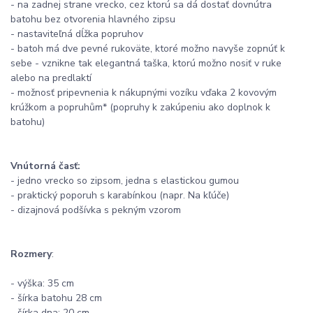
- na zadnej strane vrecko, cez ktorú sa dá dostať dovnútra
batohu bez otvorenia hlavného zipsu
- nastaviteľná dĺžka popruhov
- batoh má dve pevné rukoväte, ktoré možno navyše zopnúť k
sebe - vznikne tak elegantná taška, ktorú možno nosiť v ruke
alebo na predlaktí
- možnosť pripevnenia k nákupnými vozíku vďaka 2 kovovým
krúžkom a popruhům* (popruhy k zakúpeniu ako doplnok k
batohu)
Vnútorná časť:
- jedno vrecko so zipsom, jedna s elastickou gumou
- praktický poporuh s karabínkou (napr. Na kľúče)
- dizajnová podšívka s pekným vzorom
Rozmery
:
- výška: 35 cm
- šírka batohu 28 cm
- šírka dna: 20 cm