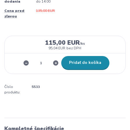
dodania
do 14:00
Cena pred
135,00 EUR
zľavou
115,00 EUR
/
ks
95,04 EUR
bez DPH
Pridať do košíka
Číslo
5533
produktu:
Kompletné špecifikácie