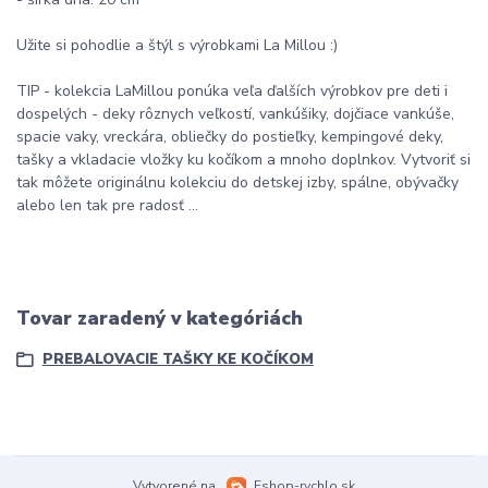
Užite si pohodlie a štýl s výrobkami La Millou :)
TIP - kolekcia LaMillou ponúka veľa ďalších výrobkov pre deti i
dospelých - deky rôznych veľkostí, vankúšiky, dojčiace vankúše,
spacie vaky, vreckára, obliečky do postieľky, kempingové deky,
tašky a vkladacie vložky ku kočíkom a mnoho doplnkov. Vytvoriť si
tak môžete originálnu kolekciu do detskej izby, spálne, obývačky
alebo len tak pre radosť ...
Tovar zaradený v kategóriách
PREBALOVACIE TAŠKY KE KOČÍKOM
Vytvorené na
Eshop-rychlo.sk