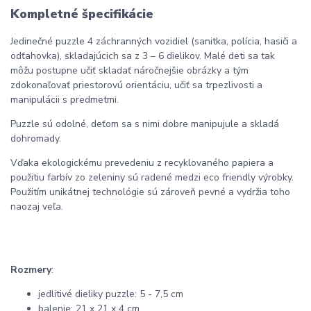
Kompletné špecifikácie
Jedinečné puzzle 4 záchranných vozidiel (sanitka, polícia, hasiči a
odťahovka), skladajúcich sa z 3 – 6 dielikov. Malé deti sa tak
môžu postupne učiť skladať náročnejšie obrázky a tým
zdokonaľovať priestorovú orientáciu, učiť sa trpezlivosti a
manipulácii s predmetmi.
Puzzle sú odolné, deťom sa s nimi dobre manipujule a skladá
dohromady.
Vďaka ekologickému prevedeniu z recyklovaného papiera a
použitiu farbív zo zeleniny sú radené medzi eco friendly výrobky.
Použitím unikátnej technológie sú zároveň pevné a vydržia toho
naozaj veľa.
Rozmery
:
jedlitivé dieliky puzzle: 5 - 7,5 cm
balenie: 21 x 21 x 4 cm