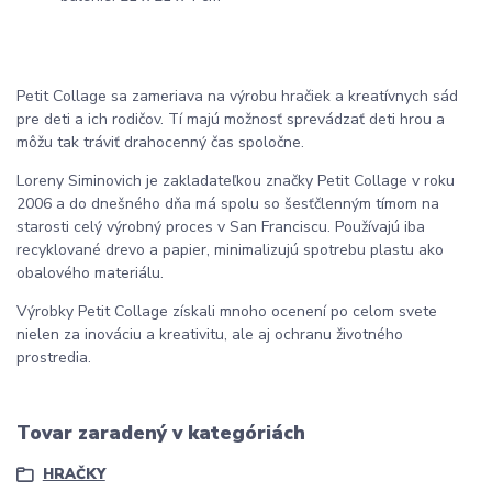
Petit Collage sa zameriava na výrobu hračiek a kreatívnych sád
pre deti a ich rodičov. Tí majú možnosť sprevádzať deti hrou a
môžu tak tráviť drahocenný čas spoločne.
Loreny Siminovich je zakladateľkou značky Petit Collage v roku
2006 a do dnešného dňa má spolu so šesťčlenným tímom na
starosti celý výrobný proces v San Franciscu. Používajú iba
recyklované drevo a papier, minimalizujú spotrebu plastu ako
obalového materiálu.
Výrobky Petit Collage získali mnoho ocenení po celom svete
nielen za inováciu a kreativitu, ale aj ochranu životného
prostredia.
Tovar zaradený v kategóriách
HRAČKY