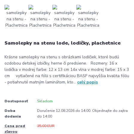
Samolepky na stenu lode, lodičky, plachetnice
Krásne samolepky na stenu s obrázkami lodičiek, ktoré budú
ozdobou detskej izbičky, herne či predsiene. Rozmery: 16 x
lodička v modrej farbe: 12 x 13 cm 14x vlna v modrej farbe: 15 x 3
cm vytlačené na fólii s certifikáciou BASF najvyššia kvalita fóliu
- potiahnuté matným laminátom, kto...
celý popis
Dostupnosť
Skladom
Doba
Doručenie 12.08.2026 do 14:00. Objednajte do zajtra
dodania
do 14:00
Cena pred
35,00 EUR
zľavou