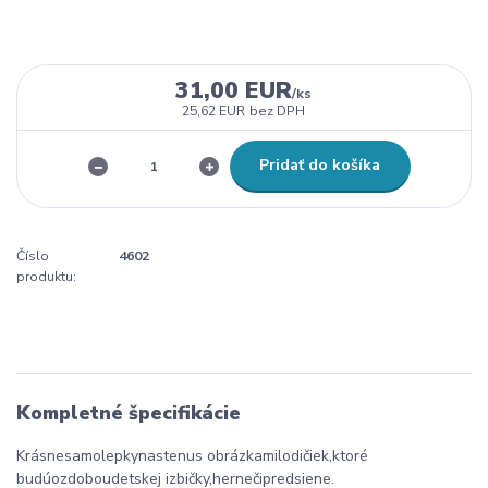
31,00 EUR
/
ks
25,62 EUR
bez DPH
Pridať do košíka
Číslo
4602
produktu:
Kompletné špecifikácie
Krásne
samolepky
na
stenu
s obrázkami
lodičiek
,
ktoré
budú
ozdobou
detskej izbičky
,
herne
či
predsiene
.