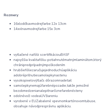
Rozmery
:
16
x
lodička
v
modrej
farbe
:
12
x 13
cm
14x
vlna
v
modrej
farbe
:
15
x 3
cm
vytlačené na
fólii s
certifikáciou
BASF
najvyššia kvalita
fóliu
-
potiahnuté
matným
laminátom
,
ktorý
chráni
pred
prípadným
poškodením
hrubšie
fólie
zaručuje
jednoduchú
aplikáciu
a
dobré
priľnutie
samolepky
na
stenu
vysokopixelový
tlač
s dôrazom
na
detail
samolepky
nemajú
farebné
pozadie
,
takže je
možné
bez
obmedzenia
nalepiť
na
rôzne
farebné
steny
odolné
voči vode
a
UV
žiareniu
vyrobené v EU
Zabalené v
pevnom
kartónovom
tubuse
,
obsahuje návod
pre
správnu aplikáciu
.