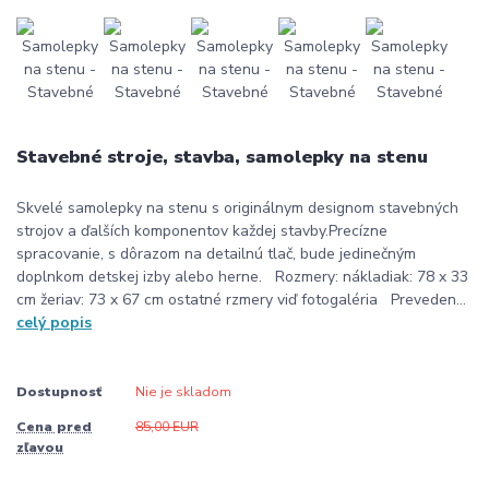
Stavebné stroje, stavba, samolepky na stenu
Skvelé samolepky na stenu s originálnym designom stavebných
strojov a ďalších komponentov každej stavby.Precízne
spracovanie, s dôrazom na detailnú tlač, bude jedinečným
doplnkom detskej izby alebo herne. Rozmery: nákladiak: 78 x 33
cm žeriav: 73 x 67 cm ostatné rzmery viď fotogaléria Preveden...
celý popis
Dostupnosť
Nie je skladom
Cena pred
85,00 EUR
zľavou