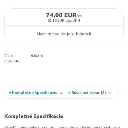
74,00 EUR
/
ks
61,16 EUR
bez DPH
Momentálne nie je k dispozícii
Číslo
5392-S
produktu:
Kompletné špecifikácie
Súvisiaci tovar
3
Kompletné špecifikácie
Skvelé samolepky na stenu s originálnym designom stavebných