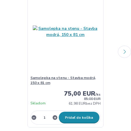
Samolepka na stenu - Stavba modrá,
Samolepka na
150 x 81 cm
stroje, modré
75,00 EUR
/
ks
85,00 EUR
Skladom
Skladom
61,98 EUR
bez DPH
Pridať do košíka