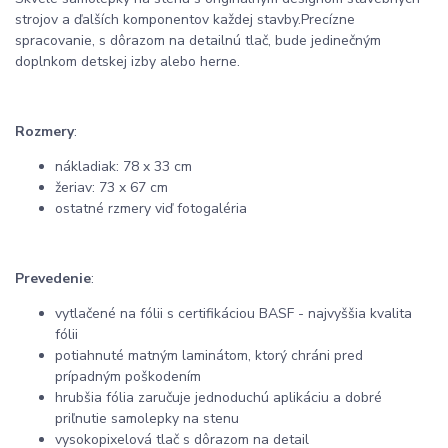
strojov a ďalších komponentov každej stavby.
Precízne
spracovanie, s dôrazom na detailnú tlač, bude jedinečným
doplnkom detskej izby alebo herne.
Rozmery
:
nákladiak: 78 x 33 cm
žeriav: 73 x 67 cm
ostatné rzmery viď fotogaléria
Prevedenie
:
vytlačené na fólii s certifikáciou BASF - najvyššia kvalita
fólii
potiahnuté matným laminátom, ktorý chráni pred
prípadným poškodením
hrubšia fólia zaručuje jednoduchú aplikáciu a dobré
priľnutie samolepky na stenu
vysokopixelová tlač s dôrazom na detail