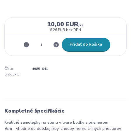
10,00 EUR
/
ks
8,26 EUR
bez DPH
Pridať do košíka
Číslo
4985-041
produktu:
Kompletné špecifikácie
Kvalitné
samolepky
na
stenu
v tvare
bodky
s priemerom
9
cm
-
vhodné do
detskej izby
,
chodby
,
herne
či iných
priestorov
.