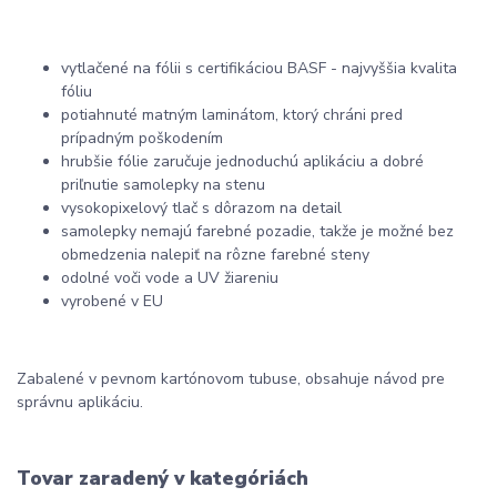
vytlačené na fólii s certifikáciou BASF - najvyššia kvalita
fóliu
potiahnuté matným laminátom, ktorý chráni pred
prípadným poškodením
hrubšie fólie zaručuje jednoduchú aplikáciu a dobré
priľnutie samolepky na stenu
vysokopixelový tlač s dôrazom na detail
samolepky nemajú farebné pozadie, takže je možné bez
obmedzenia nalepiť na rôzne farebné steny
odolné voči vode a UV žiareniu
vyrobené v EU
Zabalené v pevnom kartónovom tubuse, obsahuje návod pre
správnu aplikáciu.
Tovar zaradený v kategóriách