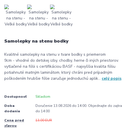
Samolepky na stenu bodky
Kvalitné samolepky na stenu v tvare bodky s priemerom
9cm - vhodné do detskej izby, chodby, herne či iných priestorov.
vytlačené na fólii s certifikáciou BASF - najvyššia kvalita fóliu
potiahnuté matným laminátom, ktorý chráni pred prípadným
poškodením hrubšie fólie zaručuje jednoduchú aplik...
celý popis
Dostupnosť
Skladom
Doba
Doručenie 13.08.2026 do 14:00. Objednajte do zajtra
dodania
do 14:00
Cena pred
13,00 EUR
zľavou