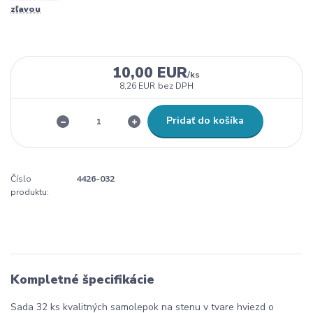
zľavou
10,00 EUR
/
ks
8,26 EUR
bez DPH
Pridať do košíka
Číslo
4426-032
produktu:
Kompletné špecifikácie
Sada 32 ks kvalitných samolepok na stenu v tvare hviezd o