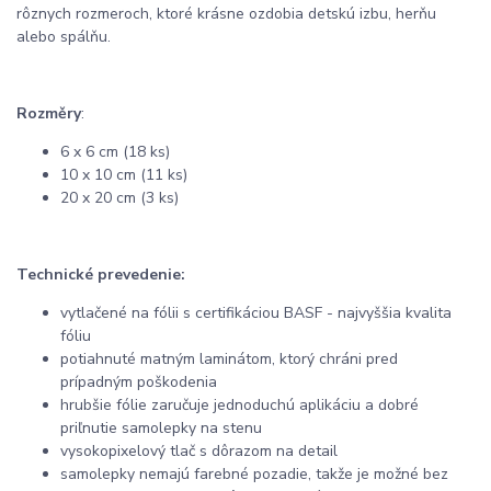
rôznych rozmeroch, ktoré krásne ozdobia detskú izbu, herňu
alebo spálňu.
Rozměry
:
6 x 6 cm (18 ks)
10 x 10 cm (11 ks)
20 x 20 cm (3 ks)
Technické prevedenie:
vytlačené na fólii s certifikáciou BASF - najvyššia kvalita
fóliu
potiahnuté matným laminátom, ktorý chráni pred
prípadným poškodenia
hrubšie fólie zaručuje jednoduchú aplikáciu a dobré
priľnutie samolepky na stenu
vysokopixelový tlač s dôrazom na detail
samolepky nemajú farebné pozadie, takže je možné bez