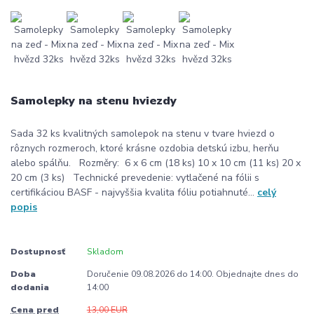
Samolepky na stenu hviezdy
Sada 32 ks kvalitných samolepok na stenu v tvare hviezd o
rôznych rozmeroch, ktoré krásne ozdobia detskú izbu, herňu
alebo spálňu. Rozměry: 6 x 6 cm (18 ks) 10 x 10 cm (11 ks) 20 x
20 cm (3 ks) Technické prevedenie: vytlačené na fólii s
certifikáciou BASF - najvyššia kvalita fóliu potiahnuté...
celý
popis
Dostupnosť
Skladom
Doba
Doručenie 09.08.2026 do 14:00. Objednajte dnes do
dodania
14:00
Cena pred
13,00 EUR