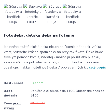
Fotodeka, detská deka na fotenie
Jedinečná multifunkčná deka nielen na fotenie bábätiek, vďaka
ktorej vytvoríte krásne spomienky na prvý rok života! Deka bude
skvelým pomocníkom aj naďalej - možno ju použiť ako plienku,
zavinovačku, na prikrytie bábätiek, clonu do kočíka. Súprava
obsahuje: mäkká mušelínová deka 7 obojstranných k...
celý popis
Dostupnosť
Skladom
Doba
Doručenie 08.08.2026 do 14:00. Objednajte dnes do
dodania
14:00
Cena pred
23,00 EUR
zľavou