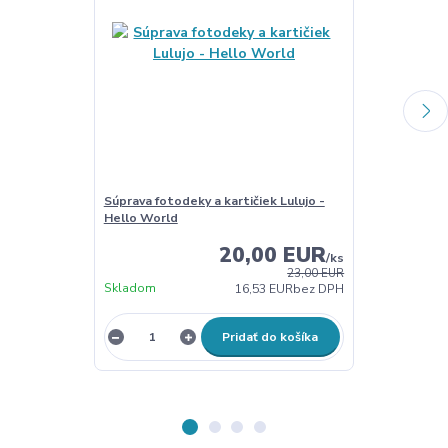
Súprava fotodeky a kartičiek Lulujo -
Súprava fotode
Hello World
All you need
20,00 EUR
/
ks
23,00 EUR
Skladom
Skladom
16,53 EUR
bez DPH
Pridať do košíka