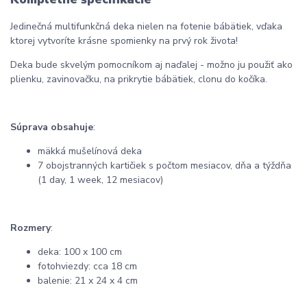
Jedinečná multifunkčná deka nielen na fotenie bábätiek, vďaka
ktorej vytvoríte krásne spomienky na prvý rok života!
Deka bude skvelým pomocníkom aj naďalej - možno ju použiť ako
plienku, zavinovačku, na prikrytie bábätiek, clonu do kočíka.
Súprava obsahuje
:
mäkká mušelínová deka
7 obojstranných kartičiek s počtom mesiacov, dňa a týždňa
(1 day, 1 week, 12 mesiacov)
R
ozmery
:
deka: 100 x 100 cm
fotohviezdy: cca 18 cm
balenie: 21 x 24 x 4 cm