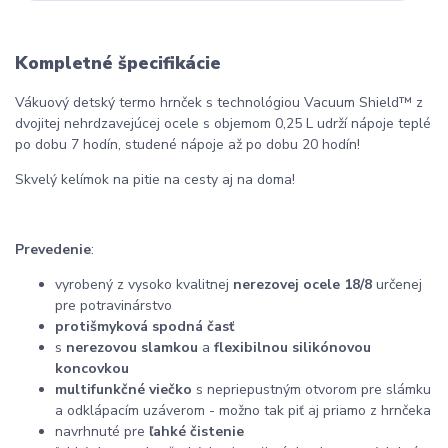
Kompletné špecifikácie
Vákuový detský termo hrnček s technológiou Vacuum Shield™ z
dvojitej nehrdzavejúcej ocele s objemom 0,25 L udrží nápoje teplé
po dobu 7 hodín, studené nápoje až po dobu 20 hodín!
Skvelý kelímok na pitie na cesty aj na doma!
Prevedenie
:
vyrobený z vysoko kvalitnej
nerezovej ocele 18/8
určenej
pre potravinárstvo
protišmyková spodná časť
s
nerezovou slamkou
a
flexibilnou silikónovou
koncovkou
multifunkčné viečko
s nepriepustným otvorom pre slámku
a odklápacím uzáverom - možno tak piť aj priamo z hrnčeka
navrhnuté pre
ľahké čistenie