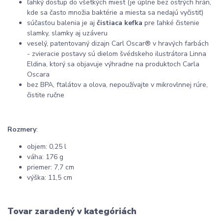
ľahký dostup do všetkých miest (je úplne bez ostrých hrán,
kde sa často množia baktérie a miesta sa nedajú vyčistiť)
súčasťou balenia je aj
čistiaca kefka
pre ľahké čistenie
slamky, slamky aj uzáveru
veselý, patentovaný dizajn Carl Oscar® v hravých farbách
- zvieracie postavy sú dielom švédskeho ilustrátora Linna
Eldina, ktorý sa objavuje výhradne na produktoch Carla
Oscara
bez BPA, ftalátov a olova, nepoužívajte v mikrovlnnej rúre,
čistite ručne
Rozmery
:
objem: 0,25 l
váha: 176 g
priemer: 7,7 cm
výška: 11,5 cm
Tovar zaradený v kategóriách