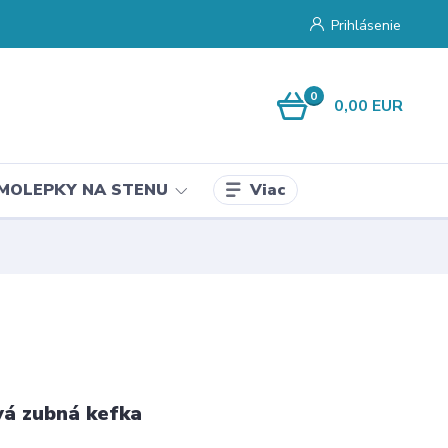
Prihlásenie
0
0,00 EUR
Viac
MOLEPKY NA STENU
vá zubná kefka