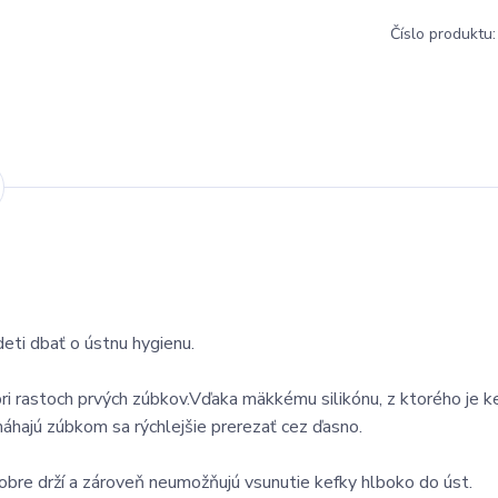
Číslo produktu:
deti dbať o ústnu hygienu.
ri rastoch prvých zúbkov.
Vďaka mäkkému silikónu, z ktorého je k
máhajú zúbkom sa rýchlejšie prerezať cez ďasno.
bre drží a zároveň neumožňujú vsunutie kefky hlboko do úst.