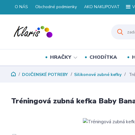
O NÁS
Obchodné podmienky
AKO NAKUPOVAT
V
HRAČKY
CHODÍTKA
DOJČENSKÉ POTREBY
Silikonové zubné kefky
Tré
Tréningová zubná kefka Baby Bana