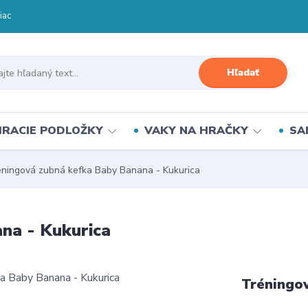
iac
Hľadať
HRACIE PODLOŽKY
VAKY NA HRAČKY
SA
ningová zubná kefka Baby Banana - Kukurica
na - Kukurica
Tréningo