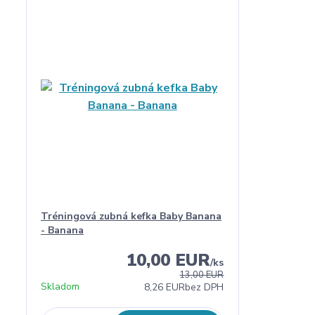
Tréningová zubná kefka Baby Banana
- Banana
10,00 EUR
/
ks
13,00 EUR
Skladom
8,26 EUR
bez DPH