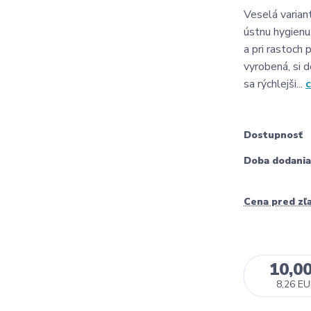
Veselá variant
ústnu hygienu
a pri rastoch
vyrobená, si 
sa rýchlejši...
c
Dostupnosť
Doba dodania
Cena pred zľ
10,0
8,26 E