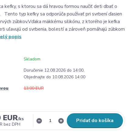
a kefky, s ktorou sa dá hravou formou naučiť deti dbať o
. Tento typ kefky sa odporúča používať pri svrbení ďasien
 prvých zúbkov.Vďaka mäkkému silikónu, z ktorého je kefka
deti uľavujú od svrbenia, bolestí a zároveň pomáhajú zúbkom
elý popis
Skladom
Doručenie 12.08.2026 do 14:00.
Objednajte do 10.08.2026 14:00
avou
13,00 EUR
0 EUR
/
ks
Pridať do košíka
UR
bez DPH