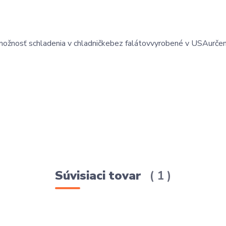
možnosť schladenia v chladničke
bez falátov
vyrobené v USA
urče
Súvisiaci tovar
1