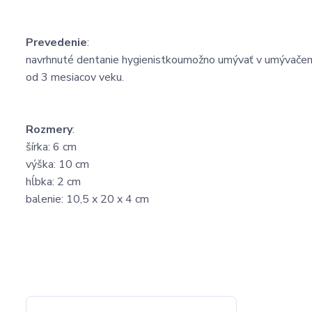
Prevedenie
:
navrhnuté dentanie hygienistkou
možno umývať v umývače
od 3 mesiacov veku.
Rozmery
:
šírka: 6 cm
výška: 10 cm
hĺbka: 2 cm
balenie: 10,5 x 20 x 4 cm