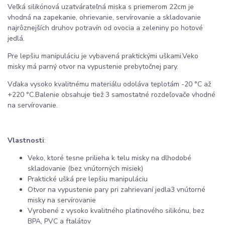
Veľká silikónová uzatvárateľná miska s priemerom 22cm je
vhodná na zapekanie, ohrievanie, servírovanie a skladovanie
najrôznejších druhov potravín od ovocia a zeleniny po hotové
jedlá.
Pre lepšiu manipuláciu je vybavená praktickými uškami.
Veko
misky má parný otvor na vypustenie prebytočnej pary.
V
ďaka vysoko kvalitnému materiálu odoláva teplotám -20 °C až
+220 °C.
Balenie obsahuje tiež 3 samostatné rozdeľovače vhodné
na servírovanie.
Vlastnosti
:
V
eko, ktoré tesne prilieha k telu misky na dlhodobé
skladovanie (bez vnútorných misiek)
Praktické ušká pre lepšiu manipuláciu
Otvor na vypustenie pary pri zahrievaní jedla
3 vnútorné
misky na servírovanie
Vyrobené z vysoko kvalitného platinového silikónu, bez
BPA, PVC a ftalátov