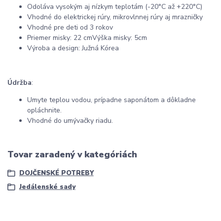
Odoláva vysokým aj nízkym teplotám (-20°C až +220°C)
V
hodné do elektrickej rúry, mikrovlnnej rúry aj mrazničky
Vhodné pre deti od 3 rokov
Priemer misky: 22 cm
Výška misky: 5cm
Výroba a design: Južná Kórea
Údržba
:
Umyte teplou vodou, prípadne saponátom a dôkladne
opláchnite.
Vhodné do umývačky riadu.
Tovar zaradený v kategóriách
DOJČENSKÉ POTREBY
Jedálenské sady